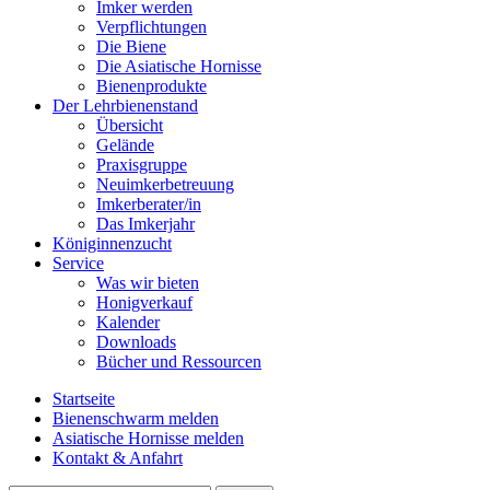
Imker werden
Verpflichtungen
Die Biene
Die Asiatische Hornisse
Bienenprodukte
Der Lehrbienenstand
Übersicht
Gelände
Praxisgruppe
Neuimkerbetreuung
Imkerberater/in
Das Imkerjahr
Königinnenzucht
Service
Was wir bieten
Honigverkauf
Kalender
Downloads
Bücher und Ressourcen
Startseite
Bienenschwarm melden
Asiatische Hornisse melden
Kontakt & Anfahrt