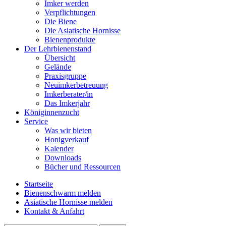
Imker werden
Verpflichtungen
Die Biene
Die Asiatische Hornisse
Bienenprodukte
Der Lehrbienenstand
Übersicht
Gelände
Praxisgruppe
Neuimkerbetreuung
Imkerberater/in
Das Imkerjahr
Königinnenzucht
Service
Was wir bieten
Honigverkauf
Kalender
Downloads
Bücher und Ressourcen
Startseite
Bienenschwarm melden
Asiatische Hornisse melden
Kontakt & Anfahrt