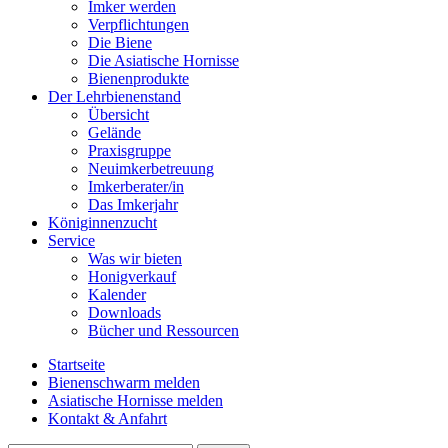
Imker werden
Verpflichtungen
Die Biene
Die Asiatische Hornisse
Bienenprodukte
Der Lehrbienenstand
Übersicht
Gelände
Praxisgruppe
Neuimkerbetreuung
Imkerberater/in
Das Imkerjahr
Königinnenzucht
Service
Was wir bieten
Honigverkauf
Kalender
Downloads
Bücher und Ressourcen
Startseite
Bienenschwarm melden
Asiatische Hornisse melden
Kontakt & Anfahrt