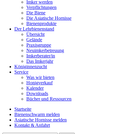
Imker werden
Verpflichtungen
Die Biene
Die Asiatische Hornisse
Bienenprodukte
Der Lehrbienenstand
Übersicht
Gelände
Praxisgruppe
Neuimkerbetreuung
Imkerberater/in
Das Imkerjahr
Königinnenzucht
Service
Was wir bieten
Honigverkauf
Kalender
Downloads
Bücher und Ressourcen
Startseite
Bienenschwarm melden
Asiatische Hornisse melden
Kontakt & Anfahrt