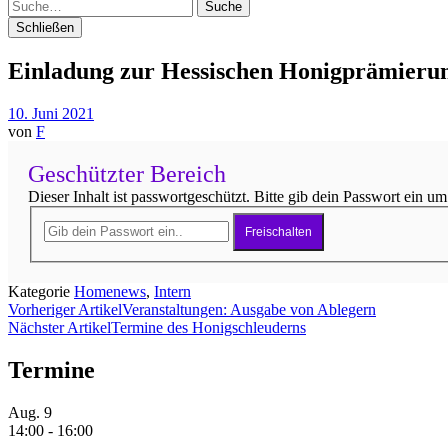
Suche
Schließen
Einladung zur Hessischen Honigprämieru
10. Juni 2021
von
F
Geschützter Bereich
Dieser Inhalt ist passwortgeschützt. Bitte gib dein Passwort ein um
Freischalten
Kategorie
Homenews
,
Intern
Vorheriger Artikel
Veranstaltungen: Ausgabe von Ablegern
Nächster Artikel
Termine des Honigschleuderns
Termine
Aug.
9
14:00
-
16:00