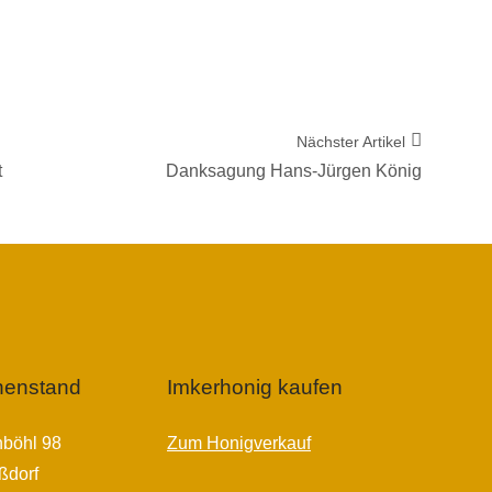
Nächster Artikel
t
Danksagung Hans-Jürgen König
nenstand
Imkerhonig kaufen
böhl 98
Zum Honigverkauf
ßdorf