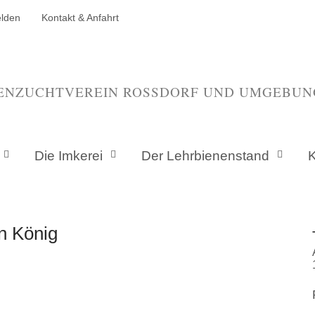
elden
Kontakt & Anfahrt
ENZUCHTVEREIN ROSSDORF UND UMGEBUNG 
Die Imkerei
Der Lehrbienenstand
K
n König