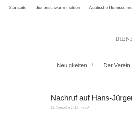
Startseite
Bienenschwarm melden
Asiatische Hornisse m
BIEN
Neuigkeiten
Der Verein
Nachruf auf Hans-Jürge
26. September 2023
von
F