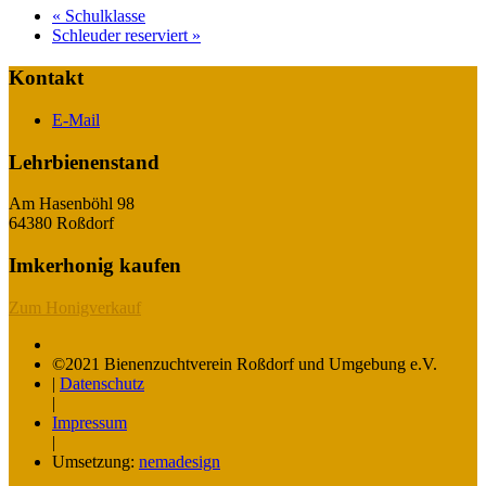
«
Schulklasse
Schleuder reserviert
»
Kontakt
E-Mail
Lehrbienenstand
Am Hasenböhl 98
64380 Roßdorf
Imkerhonig kaufen
Zum Honigverkauf
©2021 Bienenzuchtverein Roßdorf und Umgebung e.V.
|
Datenschutz
|
Impressum
|
Umsetzung:
nemadesign