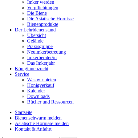
Imker werden
Verpflichtungen
Die Biene
Die Asiatische Hornisse
Bienenprodukte
Der Lehrbienenstand
Übersicht
Gelände
Praxisgruppe
Neuimkerbetreuung
Imkerberater/in
Das Imkerjahr
Königinnenzucht
Service
Was wir bieten
Honigverkauf
Kalender
Downloads
Bücher und Ressourcen
Startseite
Bienenschwarm melden
Asiatische Hornisse melden
Kontakt & Anfahrt