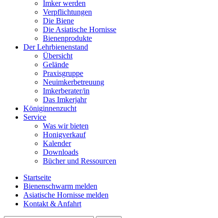
Imker werden
Verpflichtungen
Die Biene
Die Asiatische Hornisse
Bienenprodukte
Der Lehrbienenstand
Übersicht
Gelände
Praxisgruppe
Neuimkerbetreuung
Imkerberater/in
Das Imkerjahr
Königinnenzucht
Service
Was wir bieten
Honigverkauf
Kalender
Downloads
Bücher und Ressourcen
Startseite
Bienenschwarm melden
Asiatische Hornisse melden
Kontakt & Anfahrt